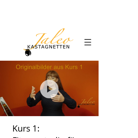
+49 (0) 17651378207
gaby.herzog@kastagnetten.de
Kurs 1: